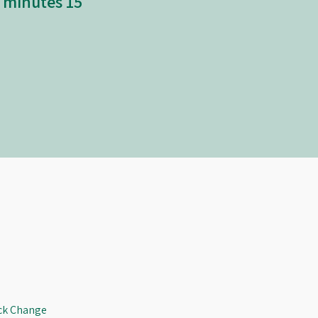
15 minutes
ick Change 