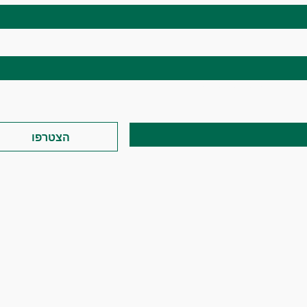
ודעות פרסומת מלימור שקד בדואר או בטלפון
*
הצטרפו