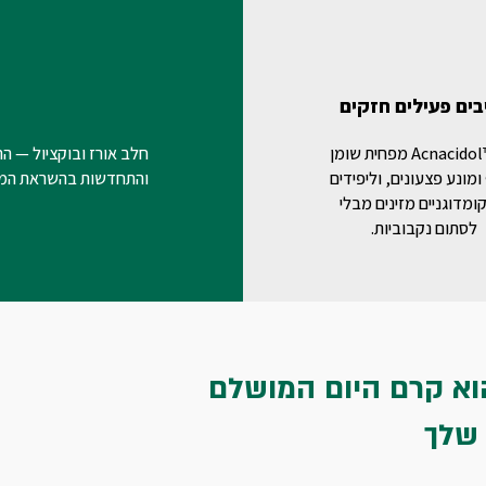
בים פעילים חזקים
Acnacidol™ BG מפחית שומן
חלב אורז ובוקציול — ה
ומונע פצעונים, וליפידים
והתחדשות בהשראת המז
קומדוגניים מזינים מבלי
לסתום נקבוביות.
וא קרם היום המושלם
 שלך