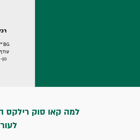
רכי
עודף 
נון-
למה קאו סוק רילקס ה
לעור