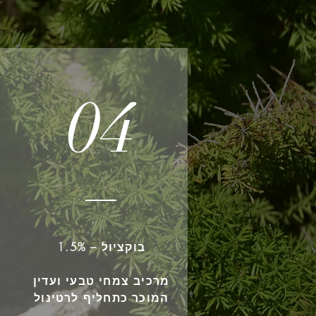
04
בוקציול – 1.5%
מ
מרכיב צמחי טבעי ועדין
המוכר כתחליף לרטינול