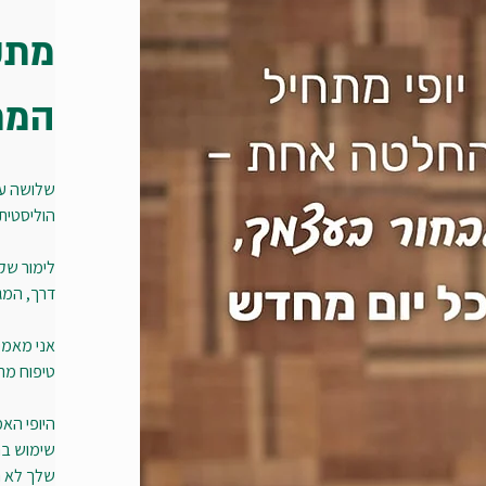
מתק
המת
שלושה עשו
הוליסטית
לימור שקד
דרך, המגו
אני מאמינ
טיפוח מת
היופי הא
שימוש ברכ
שלך לא רק