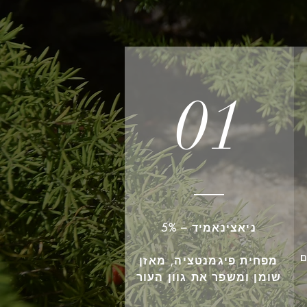
01
ניאצינאמיד – 5%
ם
מפחית פיגמנטציה, מאזן
שומן ומשפר את גוון העור