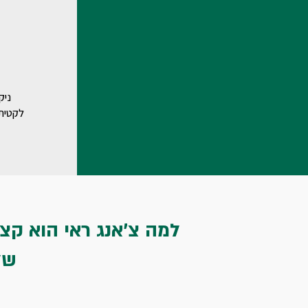
ניק
לקטית 
למה צ'אנג ראי הוא קצ
של