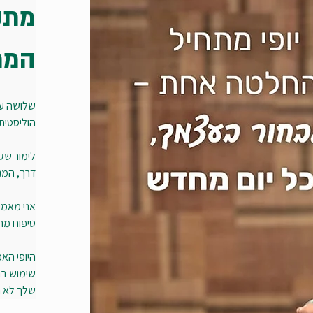
מתק
המת
שלושה עשו
הוליסטית
לימור שקד
דרך, המגו
אני מאמינ
טיפוח מת
היופי הא
שימוש ברכ
שלך לא רק