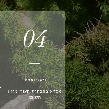
04
ניאצינאמיד
ש
מסייע בהבהרת העור ואיזון
השומן