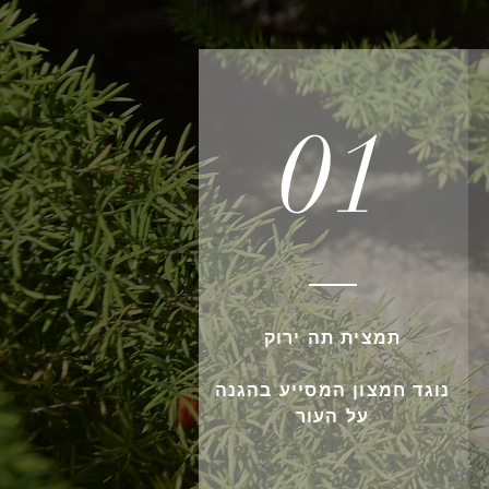
01
תמצית תה ירוק
נוגד חמצון המסייע בהגנה
על העור