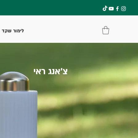
להתחברות
לימור שקד
צ'אנג ראי