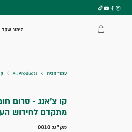
להתחברות
לימור שקד
עמוד הבית
All Products
קו
קו צ'אנג - סרום חו
מתקדם לחידוש העו
מק"ט: 0010