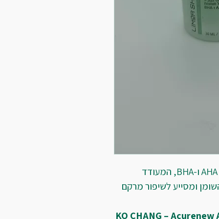
סרום עוצמתי המכיל שילוב של חומצות AHA ו-BHA, המעודד 
שומן ומסייע לשיפור מרקם 
KO CHANG – Acurenew A